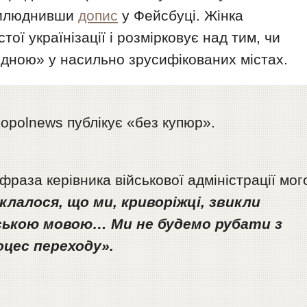
рилюднивши
допис
у Фейсбуці. Жінка
тої українізації і розмірковує над тим, чи
гідною» у насильно зрусифікованих містах.
opolnews публікує «без купюр».
аза керівника військової адміністрації мог
клалося, що ми, криворіжці, звикли
ською мовою… Ми не будемо рубати з
оцес переходу».