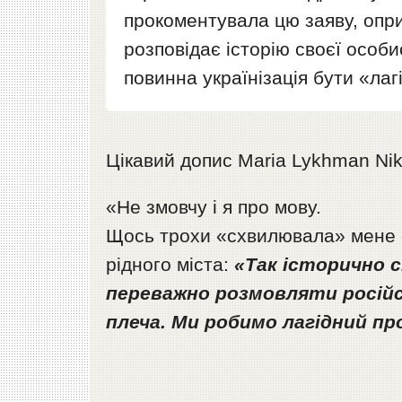
прокоментувала цю заяву, оп
розповідає історію своєї особис
повинна українізація бути «ла
Цікавий допис Maria Lykhman Nik
«Не змовчу і я про мову.
Щось трохи «схвилювала» мене фр
рідного міста:
«Так історично с
переважно розмовляти росій
плеча. Ми робимо лагідний пр