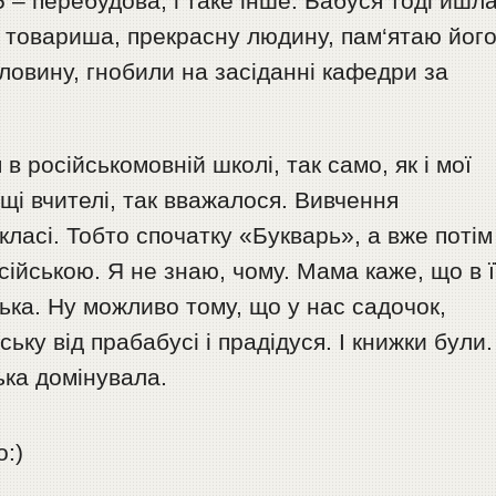
 – перебудова, і таке інше. Бабуся тоді йшл
 її товариша, прекрасну людину, пам‘ятаю йог
ловину, гнобили на засіданні кафедри за
.
 в російськомовній школі, так само, як і мої
щі вчителі, так вважалося. Вивчення
класі. Тобто спочатку «Букварь», а вже потім
ійською. Я не знаю, чому. Мама каже, що в 
ька. Ну можливо тому, що у нас садочок,
ьку від прабабусі і прадідуся. І книжки були.
ька домінувала.
о:)