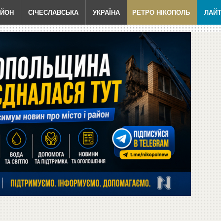
АЙОН
СІЧЕСЛАВСЬКА
УКРАЇНА
РЕТРО НІКОПОЛЬ
ЛАЙ