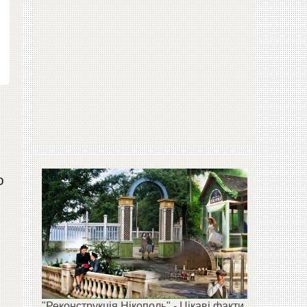
о
"Реконструкція Нікополь" - Цікаві факти