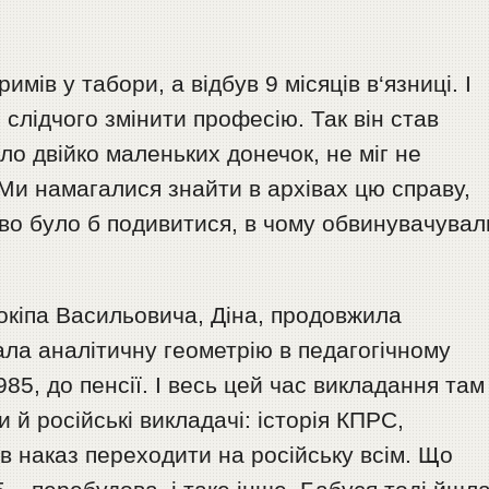
мів у табори, а відбув 9 місяців в‘язниці. І
слідчого змінити професію. Так він став
ло двійко маленьких донечок, не міг не
Ми намагалися знайти в архівах цю справу,
аво було б подивитися, в чому обвинувачувал
рокіпа Васильовича, Діна, продовжила
ала аналітичну геометрію в педагогічному
985, до пенсії. І весь цей час викладання там
 й російські викладачі: історія КПРС,
в наказ переходити на російську всім. Що