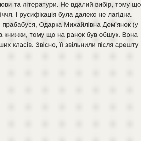
мови та літератури. Не вдалий вибір, тому щ
іччя. І русифікація була далеко не лагідна.
 прабабуся, Одарка Михайлівна Дем’янок (у
ла книжки, тому що на ранок був обшук. Вона
х класів. Звісно, її звільнили після арешту