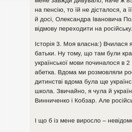
мене завжди дивувало, наче ж 85
на пенсію, то їй не дісталося, а
й досі, Олександра Івановича По
відмову переходити на російську
Історія 3. Моя власна:) Вчилася я
батьки. Ну тому, що там були кра
української мови починалося в 2 
абетка. Вдома ми розмовляли рос
дитинстві вдома була ще українс
школа. Звичайно, я чула й українс
Винниченко і Кобзар. Але російс
І що б із мене виросло – невідом