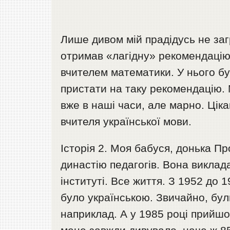
Лише дивом мій прадідусь не загри
отримав «лагідну» рекомендацію 
вчителем математики. У нього бу
пристати на таку рекомендацію. 
вже в наші часи, але марно. Цік
вчителя української мови.
Історія 2. Моя бабуся, донька П
династію педагогів. Вона виклад
інституті. Все життя. З 1952 до 1
було українською. Звичайно, були
наприклад. А у 1985 році прийшо