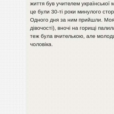
життя був учителем української 
це були 30-ті роки минулого стор
Одного дня за ним прийшли. Моя
дівочості), вночі на горищі пали
теж була вчителькою, але молодши
чоловіка.