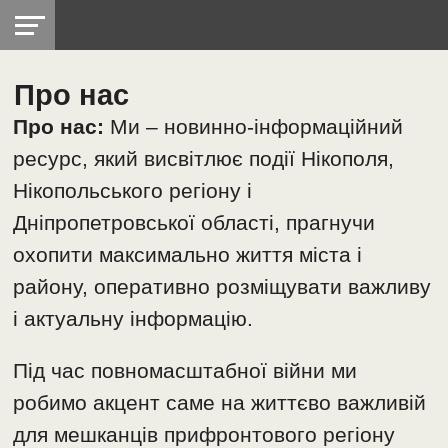
Про нас
НІКОПОЛЬ
РАДІО
РАЙОН
СІЧЕСЛАВСЬКА
УКРАЇНА
РЕТРО
ЛАЙТ
УКРАЇНА
ДОПОМОГА
НІКОПОЛЬ
Про нас:
Ми – новинно-інформаційний
ресурс, який висвітлює події Нікополя,
Нікопольського регіону і
Дніпропетровської області, прагнучи
охопити максимально життя міста і
району, оперативно розміщувати важливу
і актуальну інформацію.
Під час повномасштабної війни ми
робимо акцент саме на життєво важливій
для мешканців прифронтового регіону