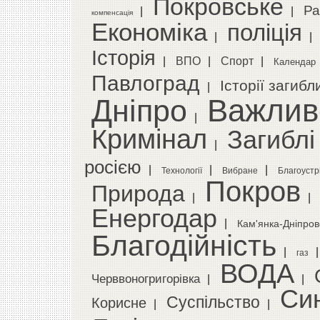
Покровське
Ра
|
|
компенсація
Економіка
поліція
|
|
Історія
Cпорт
|
ВПО
|
|
Календар
Павлоград
Історії загибл
|
Важлив
Дніпро
|
Кримінал
Загиблі
|
росією
|
|
|
Технології
Вибране
Благоустр
Покров
Природа
|
|
Енергодар
|
Кам'янка-Дніпров
Благодійність
|
газ
ВОДА
Черввоногригорівка
|
|
Си
Cуспільство
Корисне
|
|