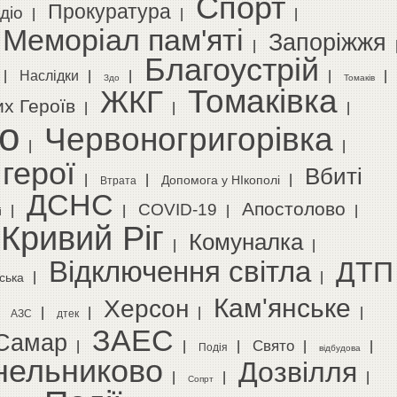
Спорт
Прокуратура
діо
|
|
|
Меморіал пам'яті
Запоріжжя
|
Благоустрій
|
Наслідки
|
|
|
|
Здо
Томаків
Томаківка
ЖКГ
их Героїв
|
|
|
о
Червоногригорівка
|
|
 герої
Вбиті
|
|
|
Допомога у НІкополі
Втрата
ДСНС
Апостолово
COVID-19
|
|
|
|
і
Кривий Ріг
Комуналка
|
|
Відключення світла
ДТП
|
|
ська
Кам'янське
Херсон
|
|
|
|
|
АЗС
дтек
ЗАЕС
Самар
Свято
|
|
|
|
|
Подія
відбудова
нельниково
Дозвілля
|
|
|
Сопрт