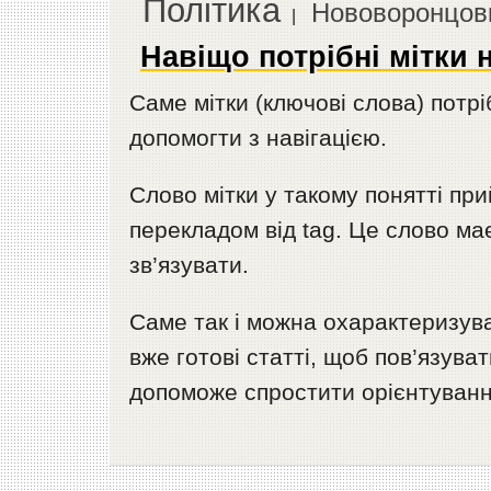
Політика
Нововоронцов
|
Навіщо потрібні мітки н
Саме мітки (ключові слова) потр
допомогти з навігацією.
Слово мітки у такому понятті при
перекладом від tag. Це слово має
зв’язувати.
Саме так і можна охарактеризув
вже готові статті, щоб пов’язува
допоможе спростити орієнтування