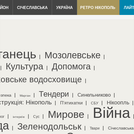
АЙОН
СІЧЕСЛАВСЬКА
УКРАЇНА
РЕТРО НІКОПОЛЬ
ЛАЙ
ганець
Мозолевське
|
|
Культура
Допомога
|
|
|
ховське водосховище
|
Тендери
Cинельниково
|
|
|
|
езпека
Марган
трукція: Нікополь
Нікоопль
|
|
|
|
П'ятихатки
СБУ
Війна
Мирове
|
|
|
|
лог
Сус
інтерв'ю
да
Зеленодольськ
|
|
|
Січеславська
Твари