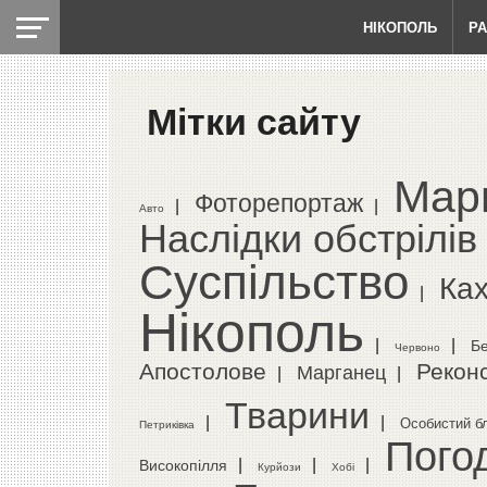
НІКОПОЛЬ
Р
Мітки сайту
Мар
Фоторепортаж
|
|
Авто
Наслідки обстрілів
Суспільство
Ка
|
Нікополь
|
|
Б
Червоно
Апостолове
Реконс
Марганец
|
|
Тварини
|
|
Особистий б
Петриківка
Пого
|
|
|
Високопілля
Курйози
Хобі