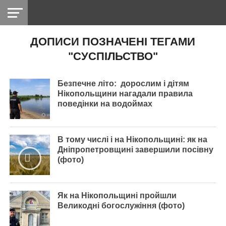
ДОПИСИ ПОЗНАЧЕНІ ТЕГАМИ
НІКОПОЛЬ
РАДІО
РАЙОН
СІЧЕСЛАВСЬКА
УКРАЇНА
РЕТРО
ЛАЙТ
УКРАЇНА
ДОПОМОГА
"CУСПІЛЬСТВО"
НІКОПОЛЬ
Безпечне літо: дорослим і дітям
Нікопольщини нагадали правила
поведінки на водоймах
В тому числі і на Нікопольщині: як на
Дніпропетровщині завершили посівну
(фото)
Як на Нікопольщині пройшли
Великодні богослужіння (фото)