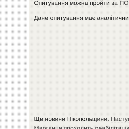
Опитування можна пройти за
ПО
Дане опитування має аналітични
Ще новини Нікопольщини:
Наступ
Марганця проходить реабілітацію