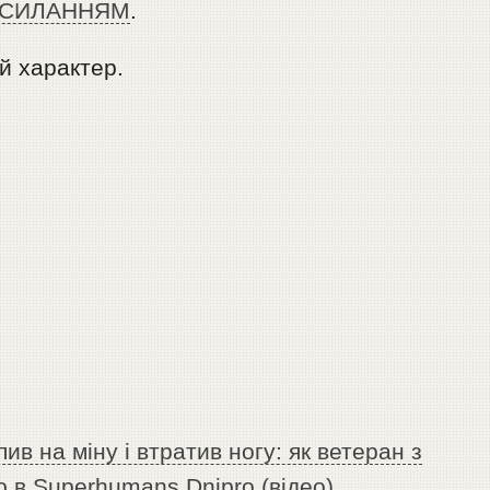
СИЛАННЯМ
.
й характер.
ив на міну і втратив ногу: як ветеран з
 в Superhumans Dnipro (відео)