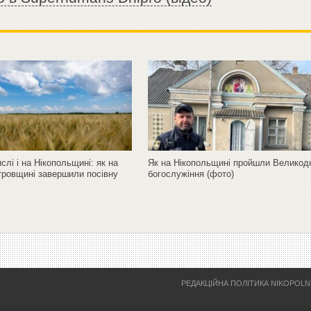
слі і на Нікопольщині: як на
Як на Нікопольщині пройшли Великод
тровщині завершили посівну
богослужіння (фото)
РЕДАКЦІЙНА ПОЛІТИКА NIKOPOL