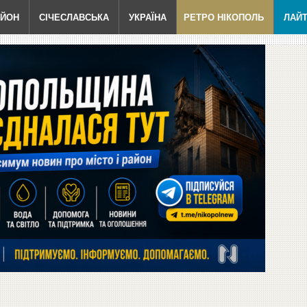
АЙОН
СІЧЕСЛАВСЬКА
УКРАЇНА
РЕТРО НІКОПОЛЬ
ЛАЙ