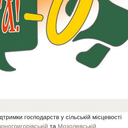
тримки господарств у сільській місцевості
оногригорівській
та
Мозолевській