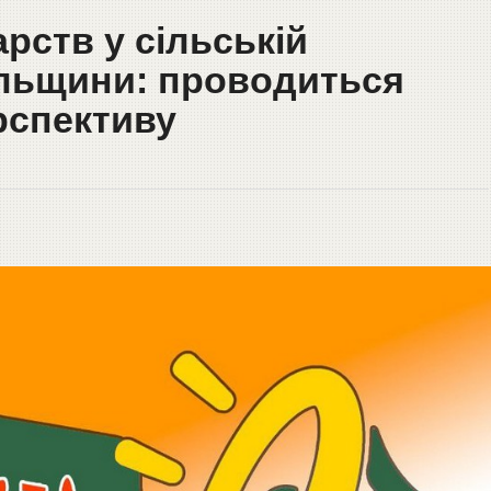
рств у сільській
ольщини: проводиться
рспективу