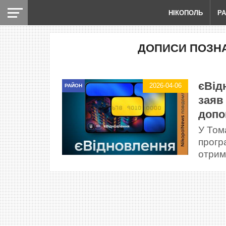
НІКОПОЛЬ
Р
ДОПИСИ ПОЗНА
єВід
2026-04-06
РАЙОН
заяв
допо
У Том
прогр
отрим