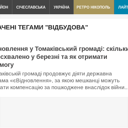
АЙОН
СІЧЕСЛАВСЬКА
УКРАЇНА
РЕТРО НІКОПОЛЬ
ЛАЙ
ЧЕНІ ТЕГАМИ "ВІДБУДОВА"
новлення у Томаківський громаді: скільк
 схвалено у березні та як отримати
могу
аківській громаді продовжує діяти державна
ама «єВідновлення», за якою мешканці можуть
ати компенсацію за пошкоджене внаслідок війни..