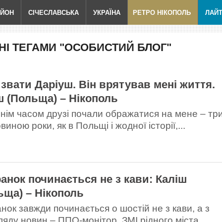
АЙОН
СІЧЕСЛАВСЬКА
УКРАЇНА
РЕТРО НІКОПОЛЬ
ЛАЙ
І ТЕГАМИ "ОСОБИСТИЙ БЛОГ"
 звати Даріуш. Він врятував мені життя.
ш (Польща) – Нікополь
нім часом друзі почали ображатися на мене – тр
виною роки, як в Польщі і жодної історії,...
ранок починається не з кави: Каліш
ьща) – Нікополь
анок завжди починається о шостій не з кави, а з
ляду новин – ППО-монітор, ЗМІ рідного міста...