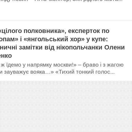
«цілого полковника», експерток по
опам» і «янгольський хор» у купе:
зничні замітки від нікопольчанки Олени
енко
 ж їдемо у напрямку москви!» – браво і з жагою
и зауважує вояка…» «Тихий тонкий голос...