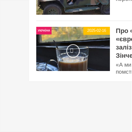
Про 
2025-02-16
УКРАЇНА
«євр
залі
Зінч
«А ми
помст