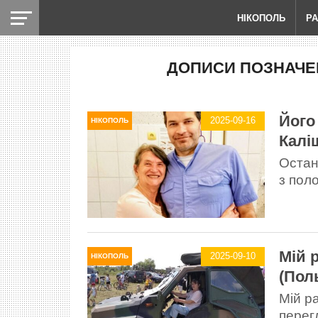
НІКОПОЛЬ
Р
ДОПИСИ ПОЗНАЧЕН
Його
2025-09-16
НІКОПОЛЬ
Калі
Остан
з поло
Мій 
2025-09-10
НІКОПОЛЬ
(Пол
Мій р
перег