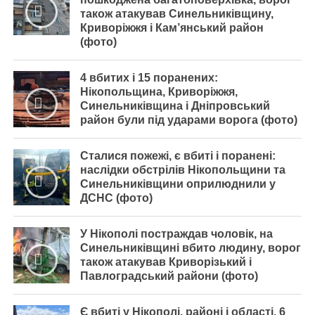
також атакував Синельниківщину,
Криворіжжя і Кам’янський район
(фото)
4 вбитих і 15 поранених:
Нікопольщина, Криворіжжя,
Синельниківщина і Дніпровський
район були під ударами ворога (фото)
Сталися пожежі, є вбиті і поранені:
наслідки обстрілів Нікопольщини та
Синельниківщини оприлюднили у
ДСНС (фото)
У Нікополі постраждав чоловік, на
Синельниківщині вбито людину, ворог
також атакував Криворізький і
Павлоградський райони (фото)
Є вбиті у Нікополі, районі і області, 6