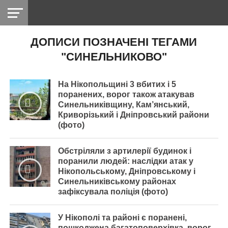
ДОПИСИ ПОЗНАЧЕНІ ТЕГАМИ
НІКОПОЛЬ
РАДІО
РАЙОН
СІЧЕСЛАВСЬКА
УКРАЇНА
РЕТРО
ЛАЙТ
УКРАЇНА
ДОПОМОГА
"СИНЕЛЬНИКОВО"
НІКОПОЛЬ
На Нікопольщині 3 вбитих і 5
поранених, ворог також атакував
Синельниківщину, Кам’янський,
Криворізький і Дніпровський райони
(фото)
Обстріляли з артилерії будинок і
поранили людей: наслідки атак у
Нікопольському, Дніпровському і
Синельниківському районах
зафіксувала поліція (фото)
У Нікополі та районі є поранені,
пошкоджена багатоповерхівка, ворог