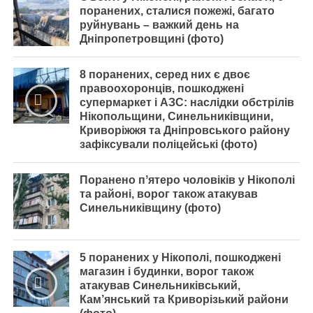
поранених, сталися пожежі, багато
руйнувань – важкий день на
Дніпропетровщині (фото)
8 поранених, серед них є двоє
правоохоронців, пошкоджені
супермаркет і АЗС: наслідки обстрілів
Нікопольщини, Синельниківщини,
Криворіжжя та Дніпровського району
зафіксували поліцейські (фото)
Поранено пʼятеро чоловіків у Нікополі
та районі, ворог також атакував
Синельниківщину (фото)
5 поранених у Нікополі, пошкоджені
магазин і будинки, ворог також
атакував Синельниківський,
Кам’янський та Криворізький райони