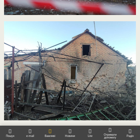
Отримати
Пошук
e-mail
Важливі
Новини
Lite
Радіо
допомогу