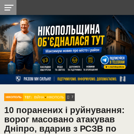
НІКОПОЛЬ
РАДІО
РАЙОН
СІЧЕСЛАВСЬКА
УКРАЇНА
РЕТРО
ЛАЙТ
УКРАЇНА
ДОПОМОГА
НІКОПОЛЬ
7
ТЕГ:
ВІЙНА
•
НІКОПОЛЬ
НІКОПОЛЬ
10 поранених і руйнування:
ворог масовано атакував
Дніпро, вдарив з РСЗВ по