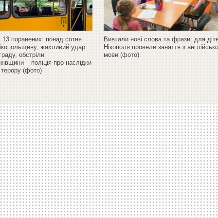
і 13 поранених: понад сотня
Вивчали нові слова та фрази: для діт
Нікопольщину, жахливий удар
Нікополя провели заняття з англійсько
граду, обстріли
мови (фото)
івщини – поліція про наслідки
 терору (фото)