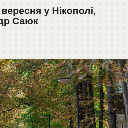
 вересня у Нікополі,
др Саюк