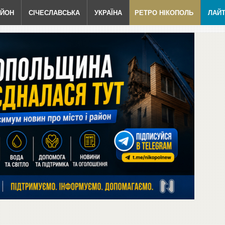
АЙОН
СІЧЕСЛАВСЬКА
УКРАЇНА
РЕТРО НІКОПОЛЬ
ЛАЙ