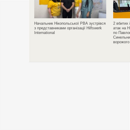
Начальник Нікопольської РВА зустрівся
2 вбитих 
з представниками організації Hilfswerk
атак на 
International
по Павло
Синельник
ворожого