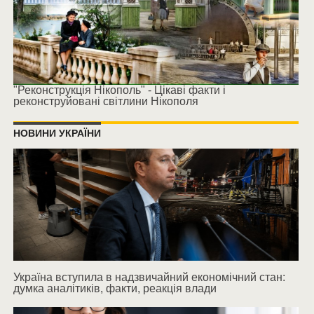
"Реконструкція Нікополь" - Цікаві факти і
реконструйовані світлини Нікополя
НОВИНИ УКРАЇНИ
Україна вступила в надзвичайний економічний стан:
думка аналітиків, факти, реакція влади