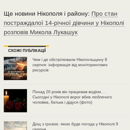
Ще новини Нікополя і району:
Про стан
постраждалої 14-річної дівчини у Нікополі
розповів Микола Лукашук
СХОЖІ ПУБЛІКАЦІЇ
Чим і де обстрілювали Нікопольщину 8
серпня: інформація від моніторингових
ресурсів
Понад 20 років він працював водієм…
Сьогодні у Нікополі ворог вбив люблячого
чоловіка, батька і дідуся (фото)
Дощ з грозою: якою буде погода у Нікополі 9
серпня