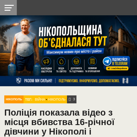
НІКОПОЛЬ
РАДІО
РАЙОН
СІЧЕСЛАВСЬКА
УКРАЇНА
РЕТРО
ЛАЙТ
УКРАЇНА
ДОПОМОГА
НІКОПОЛЬ
3
ТЕГ:
ВІЙНА
•
НІКОПОЛЬ
НІКОПОЛЬ
Поліція показала відео з
місця вбивства 16-річної
дівчини у Нікополі і