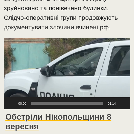
зруйновано та понівечено будинки.
Слідчо-оперативні групи продовжують
документувати злочини вчинені рф.
Відеопрогравач
00:00
01:14
Обстріли Нікопольщини 8
вересня