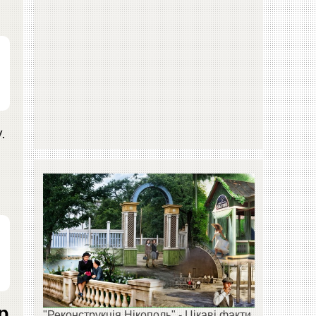
.
р
"Реконструкція Нікополь" - Цікаві факти