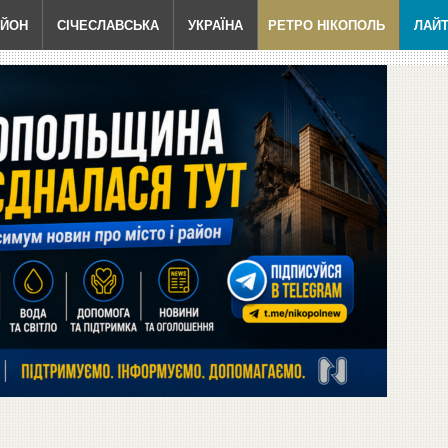
АЙОН
СІЧЕСЛАВСЬКА
УКРАЇНА
РЕТРО НІКОПОЛЬ
ЛАЙ