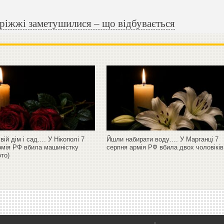
ріжжі заметушилися – що відбувається
ій дім і сад…. У Нікополі 7
Йшли набирати воду…. У Марганці 7
рмія РФ вбила машиністку
серпня армія РФ вбила двох чоловіків
то)