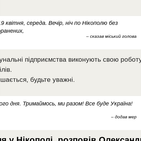
9 квітня, середа. Вечір, ніч по Нікополю без
оранених,
– сказав міський голова
унальні підприємства виконують свою роботу
лів.
ишається, будьте уважні.
го дня. Тримаймось, ми разом! Все буде Україна!
– додав мер
ня у Нікополі, розповів Олександ