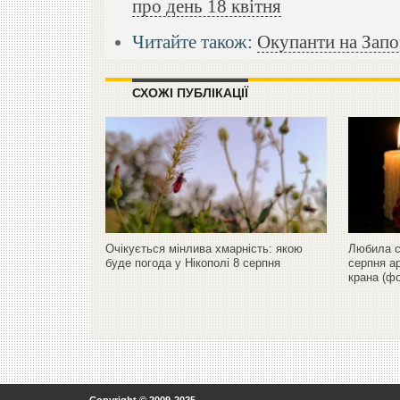
про день 18 квітня
Читайте також:
Окупанти на Запо
СХОЖІ ПУБЛІКАЦІЇ
Очікується мінлива хмарність: якою
Любила св
буде погода у Нікополі 8 серпня
серпня а
крана (фо
Copyright © 2009-2025