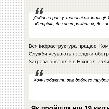
Доброго ранку, шановні нікопольці! 1
обстрілів, без постраждалих, без п
Вся інфраструктура працює. Ком
Служби усувають наслідки обстрі
Загроза обстрілів в Нікополі зал
Хочу побажати вам доброго трудово
Як пройшла ніч 19 квіт