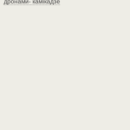
дронами- камікадзе