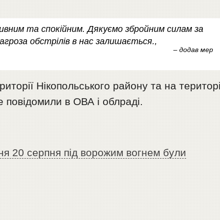
ивним та спокійним. Дякуємо збройним силам за
загроза обстрілів в нас залишається.,
– додав мер
ериторії Нікопольського району та на територі
е повідомили в ОВА і облраді.
ня 20 серпня під ворожим вогнем були