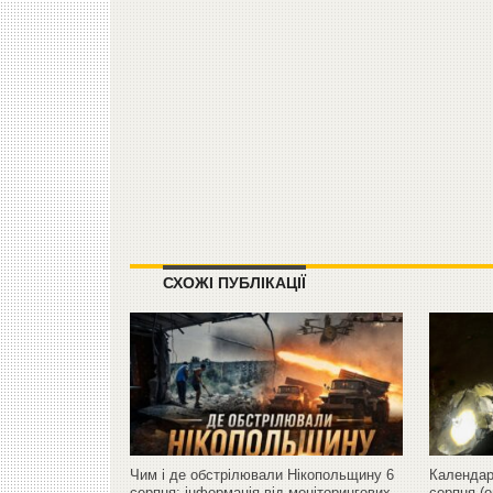
СХОЖІ ПУБЛІКАЦІЇ
Чим і де обстрілювали Нікопольщину 6
Календар 
серпня: інформація від моніторингових
серпня (