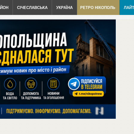
АЙОН
СІЧЕСЛАВСЬКА
УКРАЇНА
РЕТРО НІКОПОЛЬ
ЛАЙ