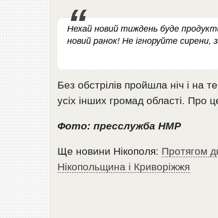
Нехай новий тиждень буде продукт
новий ранок! Не ігноруйте сирени, 
Без обстрілів пройшла ніч і на т
усіх інших громад області. Про ц
Фото: пресслужба НМР
Ще новини Нікополя:
Протягом д
Нікопольщина і Криворіжжя