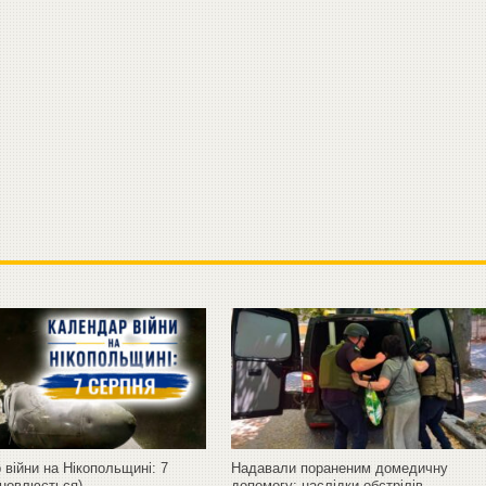
війни на Нікопольщині: 7
Надавали пораненим домедичну
оновлюється)
допомогу: наслідки обстрілів