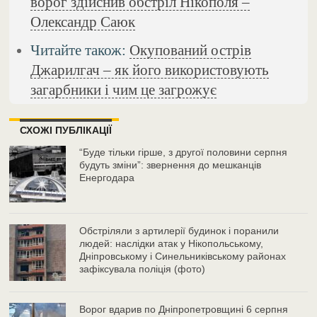
ворог здійснив обстріл Нікополя –
Олександр Саюк
Читайте також:
Окупований острів
Джарилгач – як його використовують
загарбники і чим це загрожує
СХОЖІ ПУБЛІКАЦІЇ
“Буде тільки гірше, з другої половини серпня
будуть зміни”: звернення до мешканців
Енергодара
Обстріляли з артилерії будинок і поранили
людей: наслідки атак у Нікопольському,
Дніпровському і Синельниківському районах
зафіксувала поліція (фото)
Ворог вдарив по Дніпропетровщині 6 серпня