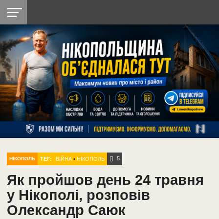
НІКОПОЛЬ
РАДІО
РАЙОН
СІЧЕСЛАВСЬКА
УКРАЇНА
РЕТРО
ЛАЙТ
УКРАЇНА
ДОПОМОГА
НІКОПОЛЬ
5
ТЕГ:
ВІЙНА
•
НІКОПОЛЬ
НІКОПОЛЬ
Як пройшов день 24 травня
у Нікополі, розповів
Олександр Саюк