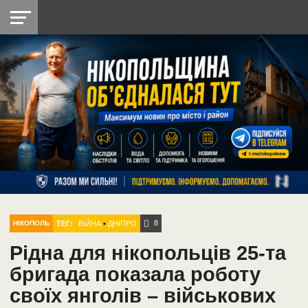
НІКОПОЛЬ
РАДІО
РАЙОН
СІЧЕСЛАВСЬКА
УКРАЇНА
РЕТРО
ЛАЙТ
УКРАЇНА
ДОПОМОГА
НІКОПОЛЬ
8
ТЕГ:
ВІЙНА
•
ДНІПРО
НІКОПОЛЬ
Рідна для нікопольців 25-та
бригада показала роботу
своїх янголів – військових