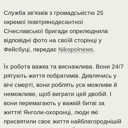
Служба зв’язків з громадськістю 25
окремої повітрянодесантної
Січеславської бригади оприлюднила
відповідні фото на своїй сторінці у
Фейсбуці, передає
Nikopolnews
.
Їх робота важка та виснажлива. Вони 24/7
рятують життя побратимів. Дивлячись у
вічі смерті, вони роблять усе можливе й
неможливе, щоб виграти цей двобій. І
вони перемагають у важкій битві за
життя! Янголи-охоронці, люди які
присвятили своє життя найблагороднішій