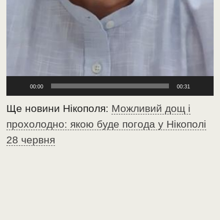
00:00
00:31
Ще новини Нікополя:
Можливий дощ і
прохолодно: якою буде погода у Нікополі
28 червня