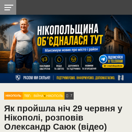
НІКОПОЛЬ
РАДІО
РАЙОН
СІЧЕСЛАВСЬКА
УКРАЇНА
РЕТРО
ЛАЙТ
УКРАЇНА
ДОПОМОГА
НІКОПОЛЬ
7
ТЕГ:
ВІЙНА
•
НІКОПОЛЬ
НІКОПОЛЬ
Як пройшла ніч 29 червня у
Нікополі, розповів
Олександр Саюк (відео)