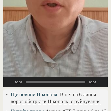
00:00
00:36
Ще новини Нікополя:
В ніч на 6 липня
ворог обстріляв Нікополь: є руйнування