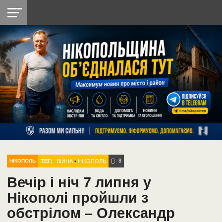
НІКОПОЛЬ
РАДІО
РАЙОН
СІЧЕСЛАВСЬКА
УКРАЇНА
РЕТРО
ЛАЙТ
УКРАЇНА
ДОПОМОГА
НІКОПОЛЬ
8
ТЕГ:
ВІЙНА
•
НІКОПОЛЬ
НІКОПОЛЬ
Вечір і ніч 7 липня у
Нікополі пройшли з
обстрілом – Олександр