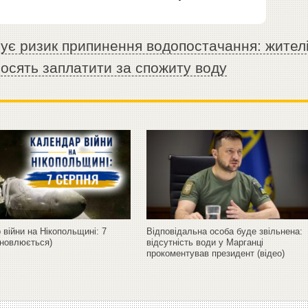
нує ризик припинення водопостачання: жител
росять заплатити за спожиту воду
війни на Нікопольщині: 7
Відповідальна особа буде звільнена:
оновлюється)
відсутність води у Марганці
прокоментував президент (відео)