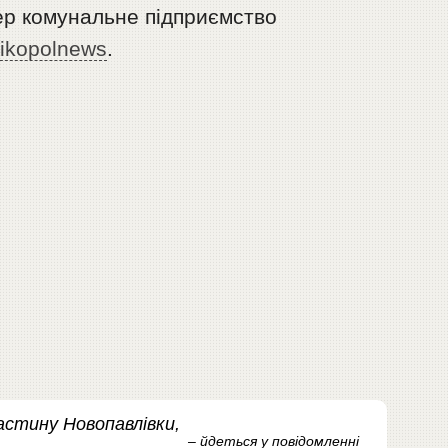
вер комунальне підприємство
ikopolnews
.
астину Новопавлівки,
– йдеться у повідомленні