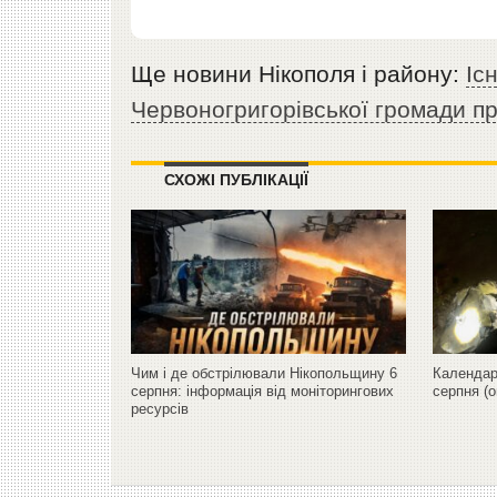
Ще новини Нікополя і району:
Іс
Червоногригорівської громади п
СХОЖІ ПУБЛІКАЦІЇ
Чим і де обстрілювали Нікопольщину 6
Календар 
серпня: інформація від моніторингових
серпня (
ресурсів