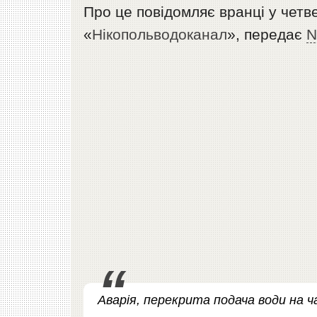
Про це повідомляє вранці у чет
«
Нікопольводоканал
», передає
N
Аварія, перекрита подача води на ч