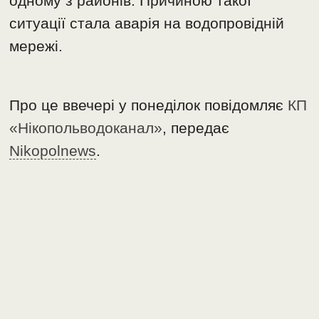
одному з районів. Причиною такої
ситуації стала аварія на водопровідній
мережі.
Про це ввечері у понеділок повідомляє
КП
«Нікопольводоканал»
, передає
Nikopolnews
.