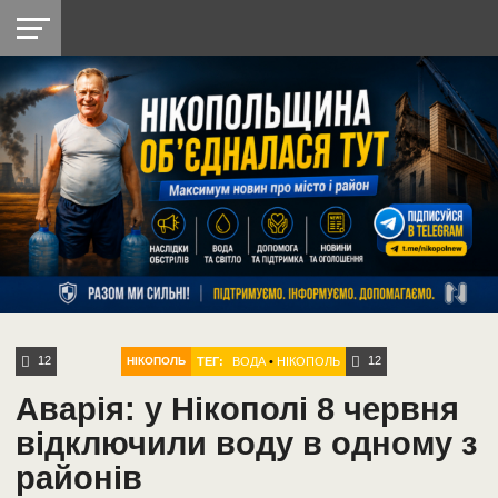
НІКОПОЛЬ
РАДІО
РАЙОН
СІЧЕСЛАВСЬКА
УКРАЇНА
РЕТРО
ЛАЙТ
УКРАЇНА
ДОПОМОГА
НІКОПОЛЬ
12
12
ТЕГ:
ВОДА
•
НІКОПОЛЬ
НІКОПОЛЬ
Аварія: у Нікополі 8 червня
відключили воду в одному з
районів