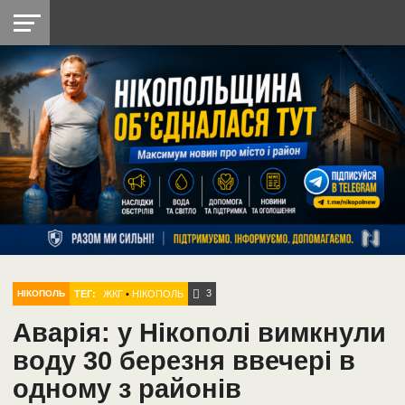
НІКОПОЛЬ
РАДІО
РАЙОН
СІЧЕСЛАВСЬКА
УКРАЇНА
РЕТРО
ЛАЙТ
УКРАЇНА
ДОПОМОГА
НІКОПОЛЬ
3
ТЕГ:
ЖКГ
•
НІКОПОЛЬ
НІКОПОЛЬ
Аварія: у Нікополі вимкнули
воду 30 березня ввечері в
одному з районів