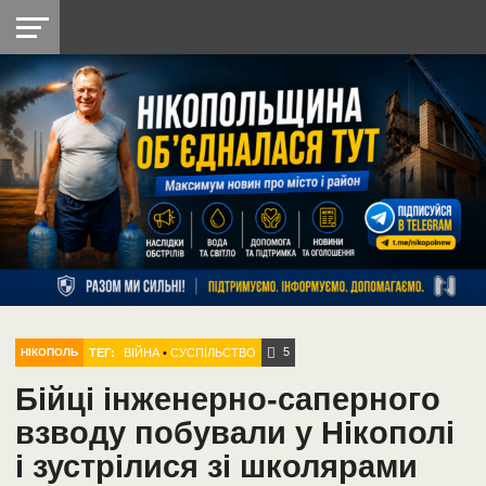
НІКОПОЛЬ
РАДІО
РАЙОН
СІЧЕСЛАВСЬКА
УКРАЇНА
РЕТРО
ЛАЙТ
УКРАЇНА
ДОПОМОГА
НІКОПОЛЬ
5
ТЕГ:
ВІЙНА
•
СУСПІЛЬСТВО
НІКОПОЛЬ
Бійці інженерно-саперного
взводу побували у Нікополі
і зустрілися зі школярами