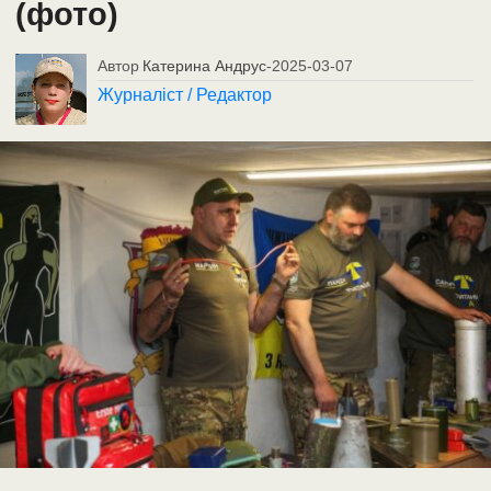
(фото)
Автор
Катерина Андрус
-
2025-03-07
Журналіст / Редактор