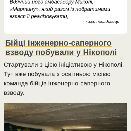
Вдячний його амбасадору Миколі,
«Мартину», який разом із побратимами
взявся її реалізовувати,
– каже посадовець
Бійці інженерно-саперного
взводу побували у Нікополі
Стартували з цією ініціативою у Нікополі.
Тут вже побувала з освітньою місією
команда бійців інженерно-саперного
взводу.