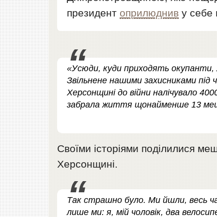
президент
оприлюднив
у себе 
«Усюди, куди приходять окупанти, 
Звільнене нашими захисниками під ч
Херсонщині до війни налічувало 400
забрала життя щонайменше 13 меш
Своїми історіями поділилися меш
Херсонщині.
Так страшно було. Ми йшли, весь ч
лише ми: я, мій чоловік, два велосип