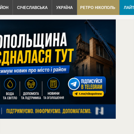
АЙОН
СІЧЕСЛАВСЬКА
УКРАЇНА
РЕТРО НІКОПОЛЬ
ЛАЙ