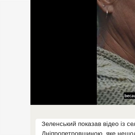
Зеленський показав відео із с
Дніпропетровщиною, яке нещода