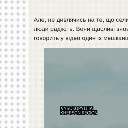
Але, не дивлячись на те, що сел
люди радіють. Вони щасливі знов
говорить у відео один із мешканц
Відеопрогравач