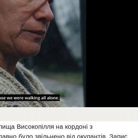
елища Високопілля на кордоні з
вно було звільнено від окупантів. Запис