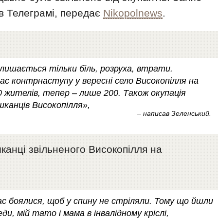
в Телеграмі, передає
Nikopolnews
.
лишається тільки біль, розруха, втрати.
ас контрнаступу у вересні село Високопілля на
0 жителів, тепер – лише 200. Також окупація
канців Високопілля»,
– написав Зеленський.
канці звільненого Високопілля на
ас боялися, щоб у спину не стріляли. Тому що йшли
еди, мій тато і мама в інвалідному кріслі,