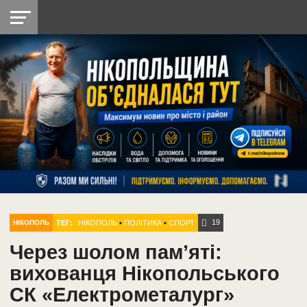
НІКОПОЛЬ
РАДІО
РАЙОН
СІЧЕСЛАВСЬКА
УКРАЇНА
РЕТРО
ЛАЙТ
УКРАЇНА
ДОПОМОГА
НІКОПОЛЬ
19
ТЕГ:
НІКОПОЛЬ
•
ПОЛІТИКА
•
СПОРТ
НІКОПОЛЬ
Через шолом пам’яті:
вихованця Нікопольського
СК «Електрометалург»