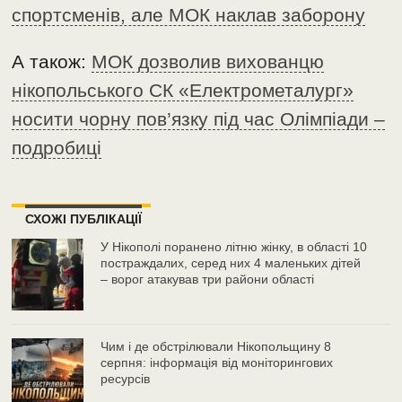
спортсменів, але МОК наклав заборону
А також:
МОК дозволив вихованцю
нікопольського СК «Електрометалург»
носити чорну пов’язку під час Олімпіади –
подробиці
СХОЖІ ПУБЛІКАЦІЇ
У Нікополі поранено літню жінку, в області 10
постраждалих, серед них 4 маленьких дітей
– ворог атакував три райони області
Чим і де обстрілювали Нікопольщину 8
серпня: інформація від моніторингових
ресурсів