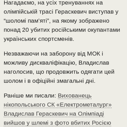
Нагадаємо, на усіх тренуваннях на
олімпійській трасі Гераскевич виступав у
“шоломі пам’яті”, на якому зображено
понад 20 убитих російськими окупантами
українських спортсменів.
Незважаючи на заборону від МОК і
можливу дискваліфікацію, Владислав
наголосив, що продовжить одягати цей
шолом і в офіційні змагальні дні.
Раніше ми писали:
Вихованець
нікопольського СК «Електрометалург»
Владислав Гераскевич на Олімпіаді
вийшов у шлемі з фото вбитих Росією