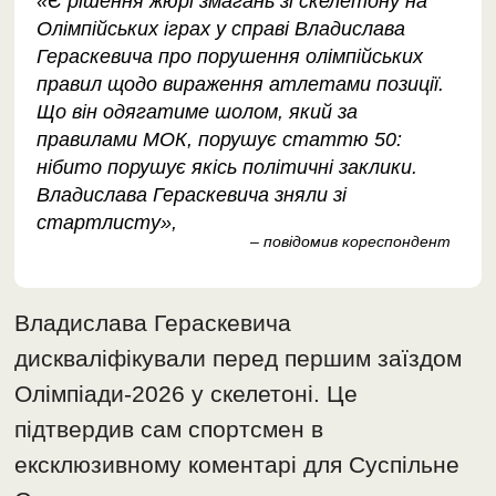
«Є рішення жюрі змагань зі скелетону на
Олімпійських іграх у справі Владислава
Гераскевича про порушення олімпійських
правил щодо вираження атлетами позиції.
Що він одягатиме шолом, який за
правилами МОК, порушує статтю 50:
нібито порушує якісь політичні заклики.
Владислава Гераскевича зняли зі
стартлисту»,
– повідомив кореспондент
Владислава Гераскевича
дискваліфікували перед першим заїздом
Олімпіади-2026 у скелетоні. Це
підтвердив сам спортсмен в
ексклюзивному коментарі для Суспільне