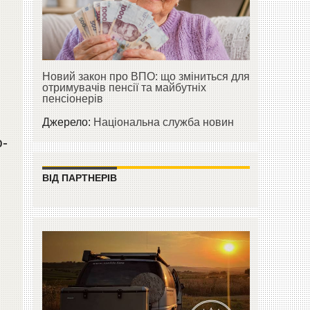
Новий закон про ВПО: що зміниться для
отримувачів пенсії та майбутніх
пенсіонерів
Джерело:
Національна служба новин
о-
ВІД ПАРТНЕРІВ