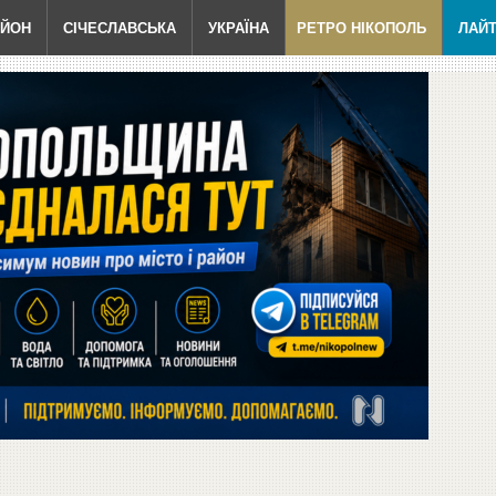
АЙОН
СІЧЕСЛАВСЬКА
УКРАЇНА
РЕТРО НІКОПОЛЬ
ЛАЙ