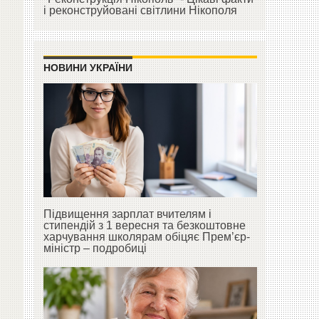
і реконструйовані світлини Нікополя
НОВИНИ УКРАЇНИ
Підвищення зарплат вчителям і
стипендій з 1 вересня та безкоштовне
харчування школярам обіцяє Прем’єр-
міністр – подробиці