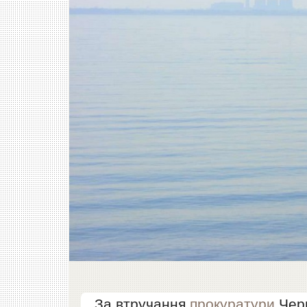
За втручання
прокуратури
Черв