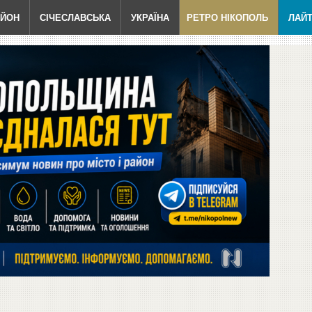
АЙОН
СІЧЕСЛАВСЬКА
УКРАЇНА
РЕТРО НІКОПОЛЬ
ЛАЙ