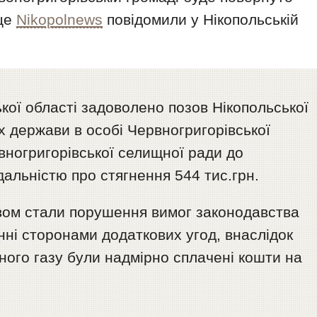
 це
Nikopolnews
повідомили у Нікопольській
ої області задоволено позов Нікопольської
х держави в особі Червногригорівської
вногригорівської селищної ради до
альністю про стягнення 544 тис.грн.
вом стали порушення вимог законодавства
анні сторонами додаткових угод, внаслідок
ного газу були надмірно сплачені кошти на