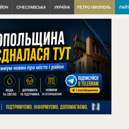
АЙОН
СІЧЕСЛАВСЬКА
УКРАЇНА
РЕТРО НІКОПОЛЬ
ЛАЙ