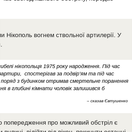
и Нікополь вогнем ствольної артилерії. У
.
белі нікопольця 1975 року народження. Під час
вартири, спостерігав за подвір’ям та під час
у поряд з будинком отримав смертельне поранення
ння в глибині кімнати чоловік залишився б
– сказав Євтушенко
бо попередження про можливий обстріл є
улиці, відійти від вікон, покинути останні