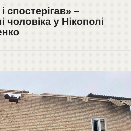
і спостерігав» –
і чоловіка у Нікополі
енко