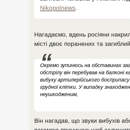
Nikopolnews
.
Нагадаємо, вдень росіяни накрил
місті двоє поранених та загиблий
Окремо зупинюсь на обставинах заги
обстрілу він перебував на балконі к
вибуху артилерійського боєприпас
грудної клітки. У випадку знаходже
неушкодженим,
Він нагадав, що звуки вибухів а
вагомою причиною щоб залишити в