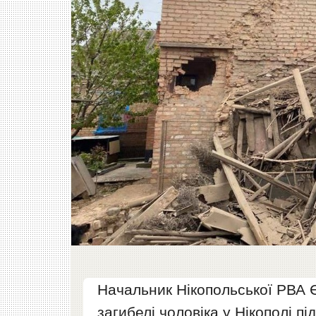
Начальник Нікопольської РВА
загибелі чоловіка у Нікополі п