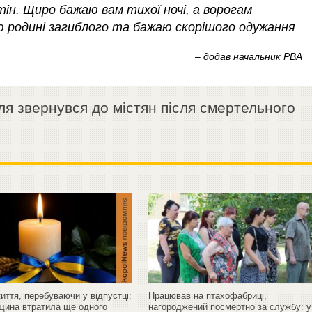
ін. Щиро бажаю вам тихої ночі, а ворогам
ю родині загиблого та бажаю скорішого одужання
– додав начальник РВА
ля звернувся до містян після смертельного
иття, перебуваючи у відпустці:
Працював на птахофабриці,
щина втратила ще одного
нагороджений посмертно за службу: у