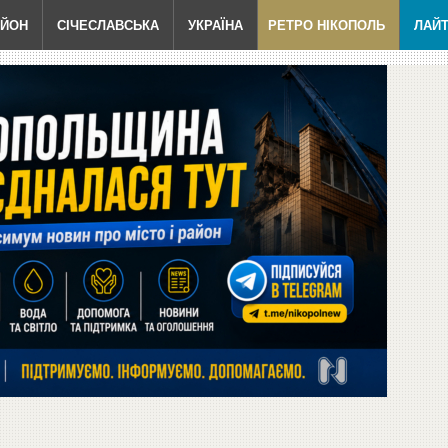
АЙОН
СІЧЕСЛАВСЬКА
УКРАЇНА
РЕТРО НІКОПОЛЬ
ЛАЙ