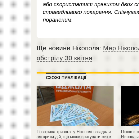
або скористатися правилом двох ст
справедливого покарання. Співчува
пораненим,
Ще новини Нікополя:
Мер Нікопо
обстрілу 30 квітня
СХОЖІ ПУБЛІКАЦІЇ
Повітряна тривога: у Нікополі нагадали
Пішов з ж
алгоритм дій, що може врятувати життя
Нікополь