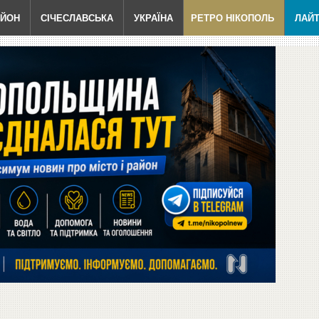
АЙОН
СІЧЕСЛАВСЬКА
УКРАЇНА
РЕТРО НІКОПОЛЬ
ЛАЙ