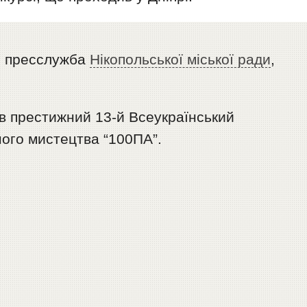
я пресслужба
Нікопольської міської ради
,
ив престижний 13-й Всеукраїнський
ого мистецтва “100ПА”.