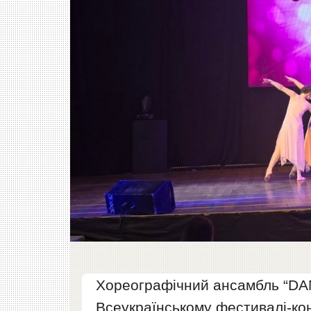
Хореографічний ансамбль “DAN
Всеукраїнському фестивалі-кон