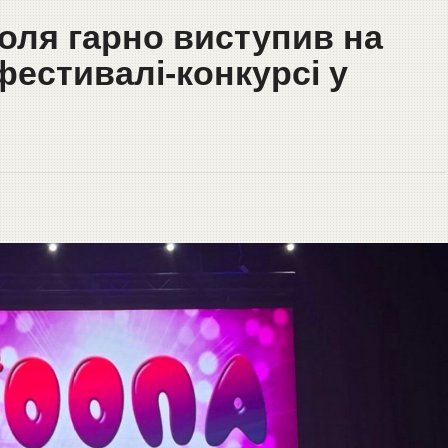
оля гарно виступив на
естивалі-конкурсі у