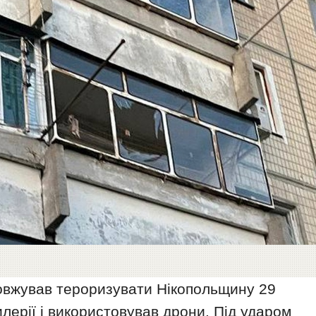
довжував тероризувати Нікопольщину 29
илерії і використовував дрони. Під ударом