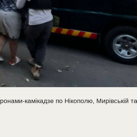
дронами-камікадзе по Нікополю, Мирівській т