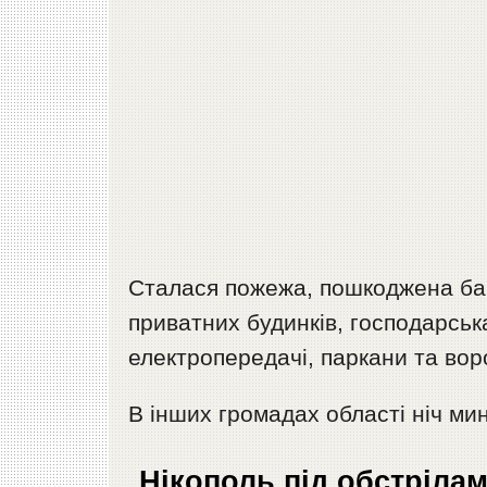
Сталася пожежа, пошкоджена бага
приватних будинків, господарська 
електропередачі, паркани та вор
В інших громадах області ніч мин
Нікополь під обстрілам