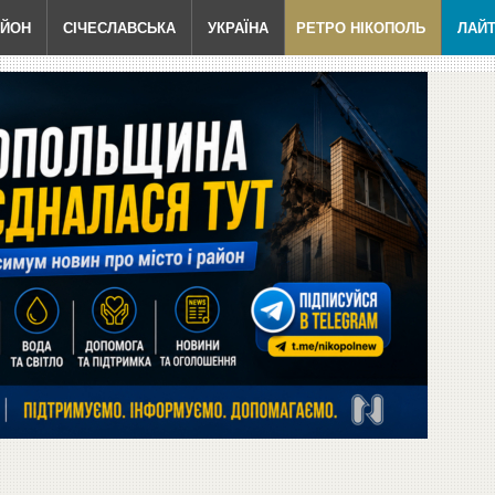
АЙОН
СІЧЕСЛАВСЬКА
УКРАЇНА
РЕТРО НІКОПОЛЬ
ЛАЙ