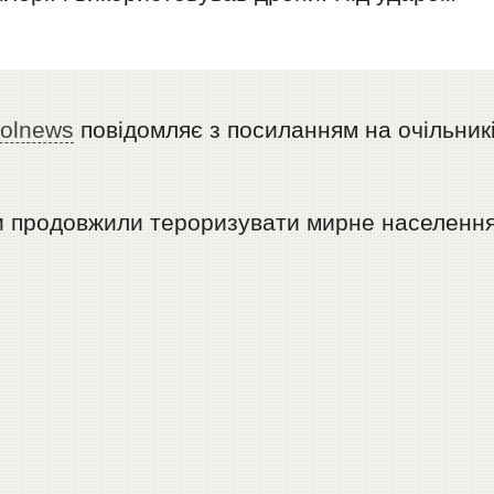
polnews
повідомляє з посиланням на очільник
ти продовжили тероризувати мирне населенн