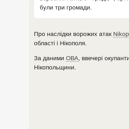
були три громади.
Про наслідки ворожих атак
Niko
області і Нікополя.
За даними
ОВА
, ввечері окупан
Нікопольщини.