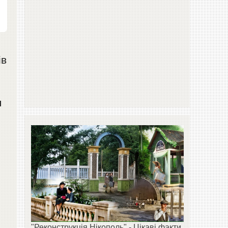
ів
я
"Реконструкція Нікополь" - Цікаві факти