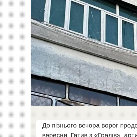
До пізнього вечора ворог про
вересня. Гатив з «Градів», арт