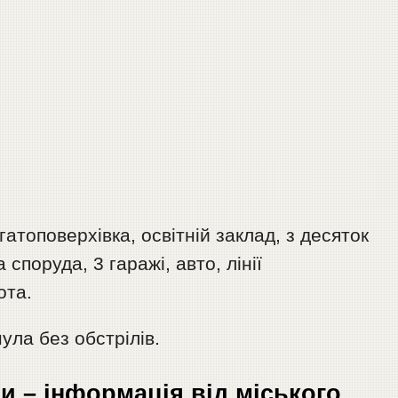
топоверхівка, освітній заклад, з десяток
споруда, 3 гаражі, авто, лінії
ота.
ула без обстрілів.
и – інформація від міського