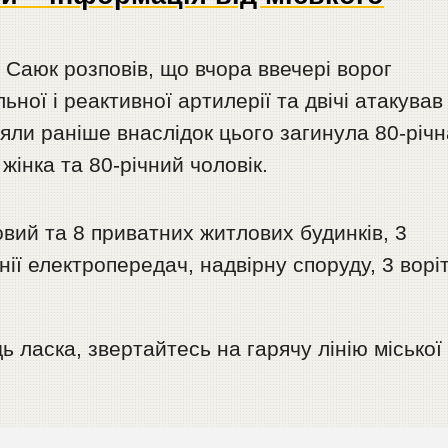
Саюк розповів, що вчора ввечері ворог
льної і реактивної артилерії та двічі атакував
ляли раніше внаслідок цього загинула 80-річн
жінка та 80-річний чоловік.
ий та 8 приватних житлових будинків, 3
інії електропередач, надвірну споруду, 3 воріт
 ласка, звертайтесь на гарячу лінію міської