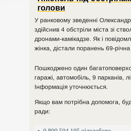
голови
У ранковому зведенні Олександр 
здійснив 4 обстріли міста зі ство
дронами-камікадзе. Як і повідом
жінка, дістали поранень 69-річна 
Пошкоджено один багатоповерхов
гаражі, автомобіль, 9 парканів, л
Інформація уточнюється.
Якщо вам потрібна допомога, будь
ради:
0 800 504 105 цілодобово