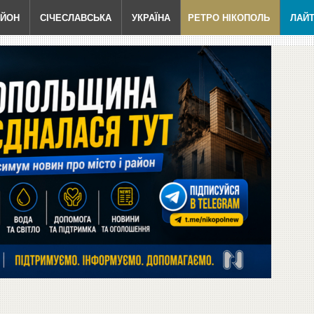
АЙОН
СІЧЕСЛАВСЬКА
УКРАЇНА
РЕТРО НІКОПОЛЬ
ЛАЙ