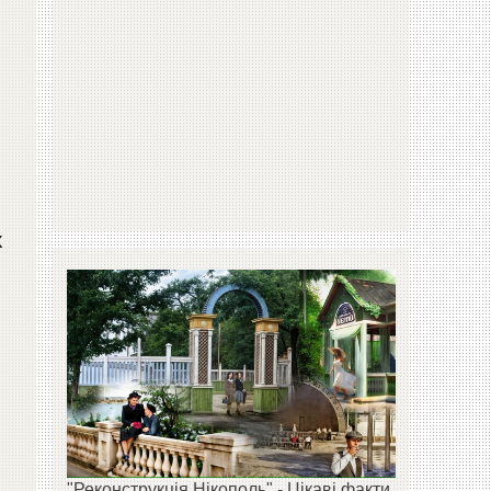
х
"Реконструкція Нікополь" - Цікаві факти