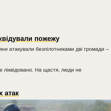
квідували пожежу
яни атакували безпілотниками дві громади –
е ліквідовано. На щастя, люди не
х атак