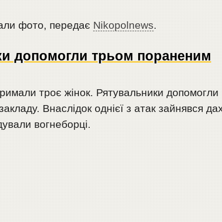
зали фото, передає
Nikopolnews
.
ки допомогли трьом пораненим
тримали троє жінок. Рятувальники допомогли
акладу. Внаслідок однієї з атак зайнявся да
дували вогнеборці.