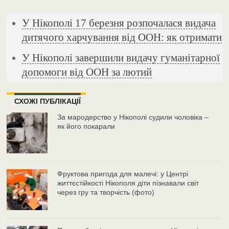
У Нікополі 17 березня розпочалася видача
дитячого харчування від ООН: як отримати
У Нікополі завершили видачу гуманітарної
допомоги від ООН за лютий
СХОЖІ ПУБЛІКАЦІЇ
За мародерство у Нікополі судили чоловіка –
як його покарали
Фруктова пригода для малечі: у Центрі
життєстійкості Нікополя діти пізнавали світ
через гру та творчість (фото)