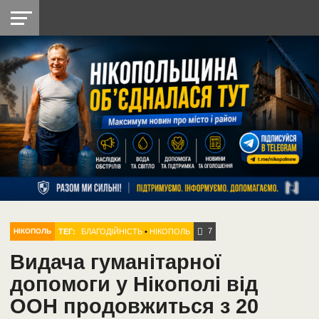
НІКОПОЛЬ
РАДІО
РАЙОН
СІЧЕСЛАВСЬКА
УКРАЇНА
РЕТРО
ЛАЙТ
УКРАЇНА
ДОПОМОГА
НІКОПОЛЬ
7
ТЕГ:
БЛАГОДІЙНІСТЬ
•
НІКОПОЛЬ
НІКОПОЛЬ
Видача гуманітарної
допомоги у Нікополі від
ООН продовжиться з 20