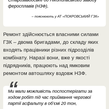
Старозаводське до Нікопольського заводу
феросплавів (НЗФ),
– пояснюють у АТ «ПОКРОВСЬКИЙ ГЗК»
Ремонт здійснюється власними силами
ГЗК – двома бригадами, до складу яких
входять працівники різних підрозділів
комбінату. Наразі вони, вже у якості
підрядників, працюють над ямковим
ремонтом автошляху вздовж НЗФ.
Ми мали можливість поспостерігати за
ходом робіт під час приймання чергової
партії асфальту в об’ємі 20 тон,