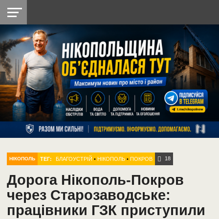
НІКОПОЛЬ
РАДІО
РАЙОН
СІЧЕСЛАВСЬКА
УКРАЇНА
РЕТРО
ЛАЙТ
УКРАЇНА
ДОПОМОГА
НІКОПОЛЬ
18
ТЕГ:
БЛАГОУСТРІЙ
•
НІКОПОЛЬ
•
ПОКРОВ
НІКОПОЛЬ
Дорога Нікополь-Покров
через Старозаводське:
працівники ГЗК приступили