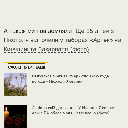
А також ми повідомляли:
Ще 15 дітей з
Нікополя відпочили у таборах «Артек» на
Київщині та Закарпатті (фото)
СХОЖІ ПУБЛІКАЦІЇ
Очікується мінлива хмарність: якою буде
погода у Нікополі 8 серпня
Любила свій дім і сад…. У Нікополі 7 серпня
армія РФ вбила машиністку крана (фото)