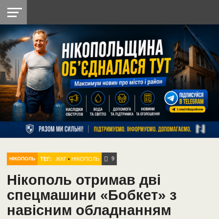
НІКОПОЛЬ
РАДІО
РАЙОН
СІЧЕСЛАВСЬКА
УКРАЇНА
РЕТРО
ЛАЙТ
УКРАЇНА
ДОПОМОГА
НІКОПОЛЬ
9
ТЕГ:
ЖКГ
•
НІКОПОЛЬ
НІКОПОЛЬ
Нікополь отримав дві
спецмашини «Бобкет» з
навісним обладнанням