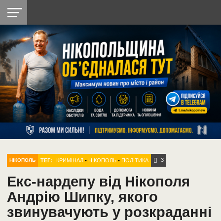
НІКОПОЛЬ
РАДІО
РАЙОН
СІЧЕСЛАВСЬКА
УКРАЇНА
РЕТРО
ЛАЙТ
УКРАЇНА
ДОПОМОГА
НІКОПОЛЬ
3
ТЕГ:
КРИМІНАЛ
•
НІКОПОЛЬ
•
ПОЛІТИКА
НІКОПОЛЬ
Екс-нардепу від Нікополя
Андрію Шипку, якого
звинувачують у розкраданні