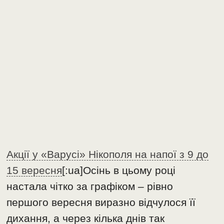
Акції у «Варусі» Нікополя на напої з 9 до
15 вересня
[:ua]Осінь в цьому році
настала чітко за графіком – рівно
першого вересня виразно відчулося її
дихання, а через кілька днів так