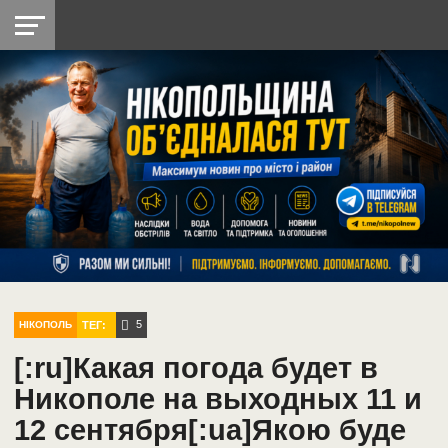
НІКОПОЛЬ
РАДІО
РАЙОН
СІЧЕСЛАВСЬКА
УКРАЇНА
РЕТРО
ЛАЙТ
УКРАЇНА
ДОПОМОГА
НІКОПОЛЬ
5
ТЕГ:
НІКОПОЛЬ
[:ru]Какая погода будет в
Никополе на выходных 11 и
12 сентября[:ua]Якою буде