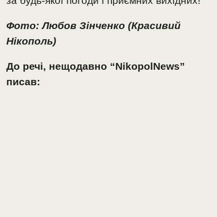
за будь-якої погоди і приємних вихідних!
Фото: Любов Зінченко (Красивий
Нікополь)
До речі, нещодавно “NikopolNews”
писав: