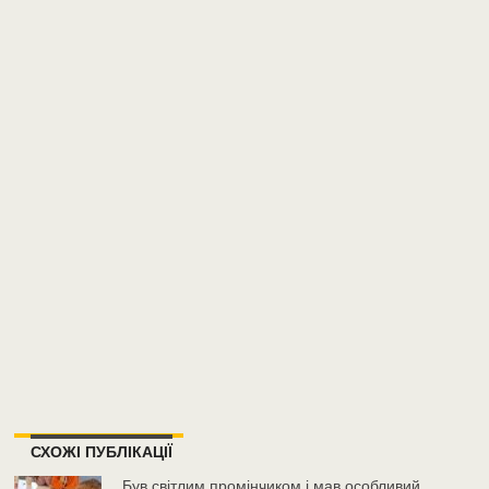
СХОЖІ ПУБЛІКАЦІЇ
Був світлим промінчиком і мав особливий