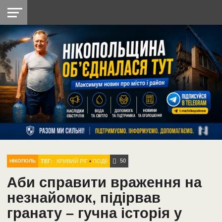
НІКОПОЛЬ
РАДІО
РАЙОН
СІЧЕСЛАВСЬКА
УКРАЇНА
РЕТРО
ЛАЙТ
УКРАЇНА
ДОПОМОГА
НІКОПОЛЬ
50
ТЕГ:
КРИВИЙ РІГ
•
ПОДІЇ
НІКОПОЛЬ
Аби справити враження на
незнайомок, підірвав
гранату – гучна історія у