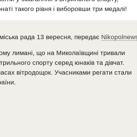
наті такого рівня і виборовши три медалі!
 міська рада 13 вересня, передає
Nikopolnew
кому лимані, що на Миколаївщині тривали
трильного спорту серед юнаків та дівчат.
ласах вітродощок. Учасниками регати стали
раїни.