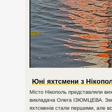
Юні яхтсмени з Нікопо
Місто Нікополь представляли ви
викладача Олега ІЗЮМЦЕВА. Зма
яхтсменів стали першими, але в