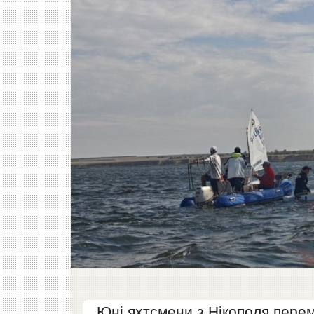
Юні яхтсмени з Нікополя перем