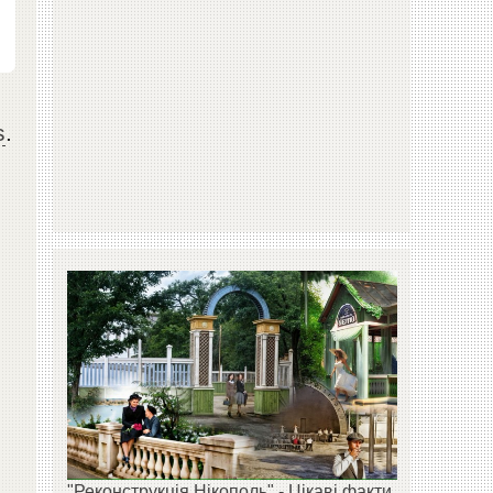
s
.
"Реконструкція Нікополь" - Цікаві факти