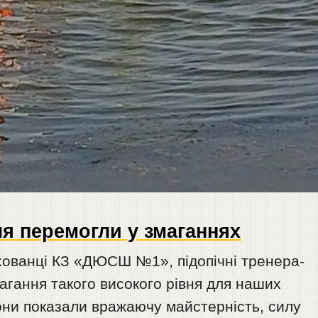
ля перемогли у змаганнях
хованці КЗ «ДЮСШ №1», підопічні тренера-
гання такого високого рівня для наших
они показали вражаючу майстерність, силу