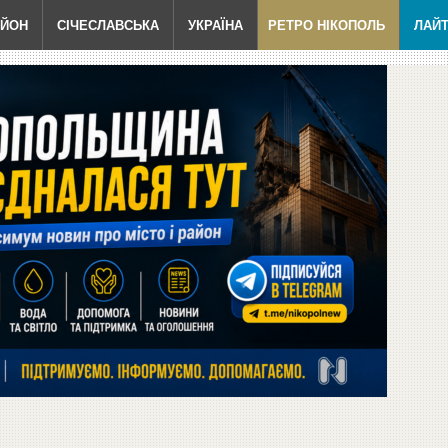
АЙОН
СІЧЕСЛАВСЬКА
УКРАЇНА
РЕТРО НІКОПОЛЬ
ЛАЙ