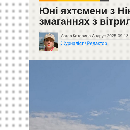
Юні яхтсмени з Ні
змаганнях з вітри
Автор
Катерина Андрус
-
2025-09-13
Журналіст / Редактор