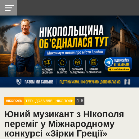
НІКОПОЛЬ
РАДІО
РАЙОН
СІЧЕСЛАВСЬКА
УКРАЇНА
РЕТРО
ЛАЙТ
УКРАЇНА
ДОПОМОГА
НІКОПОЛЬ
9
ТЕГ:
ДОЗВІЛЛЯ
•
НІКОПОЛЬ
НІКОПОЛЬ
Юний музикант з Нікополя
переміг у Міжнародному
конкурсі «Зірки Греції»