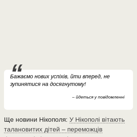
Бажаємо нових успіхів, йти вперед, не
зупинятися на досягнутому!
– йдеться у повідомленні
Ще новини Нікополя:
У Нікополі вітають
талановитих дітей – переможців