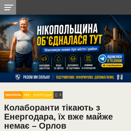
НІКОПОЛЬ
РАДІО
РАЙОН
СІЧЕСЛАВСЬКА
УКРАЇНА
РЕТРО
ЛАЙТ
УКРАЇНА
ДОПОМОГА
НІКОПОЛЬ
3
ТЕГ:
ЕНЕРГОДАР
НІКОПОЛЬ
Колаборанти тікають з
Енергодара, їх вже майже
немає – Орлов