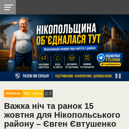
НІКОПОЛЬ
РАДІО
РАЙОН
СІЧЕСЛАВСЬКА
УКРАЇНА
РЕТРО
ЛАЙТ
УКРАЇНА
ДОПОМОГА
НІКОПОЛЬ
2
ТЕГ:
ВІЙНА
НІКОПОЛЬ
Важка ніч та ранок 15
жовтня для Нікопольського
району – Євген Євтушенко