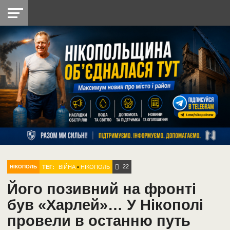
НІКОПОЛЬ
РАДІО
РАЙОН
СІЧЕСЛАВСЬКА
УКРАЇНА
РЕТРО
ЛАЙТ
УКРАЇНА
ДОПОМОГА
НІКОПОЛЬ
22
ТЕГ:
ВІЙНА
•
НІКОПОЛЬ
НІКОПОЛЬ
Його позивний на фронті
був «Харлей»… У Нікополі
провели в останню путь