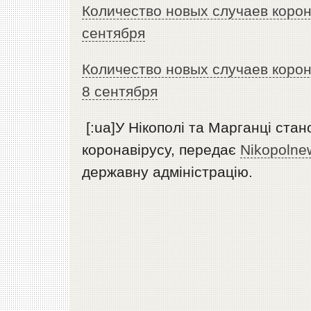
Количество новых случаев корон
сентября
Количество новых случаев корон
8 сентября
[:ua]У Нікополі та Марганці ста
коронавірусу, передає
Nikopolne
державну адміністрацію.