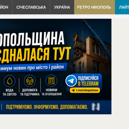
АЙОН
СІЧЕСЛАВСЬКА
УКРАЇНА
РЕТРО НІКОПОЛЬ
ЛАЙ