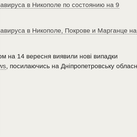
авируса в Никополе по состоянию на 9
авируса в Никополе, Покрове и Марганце на
ном на 14 вересня виявили нові випадки
ws
, посилаючись на Дніпропетровську облас