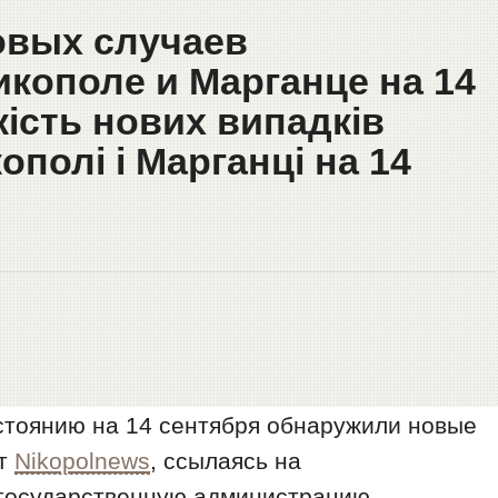
новых случаев
икополе и Марганце на 14
кість нових випадків
ополі і Марганці на 14
остоянию на 14 сентября обнаружили новые
ет
Nikopolnews
, ссылаясь на
государственную администрацию.