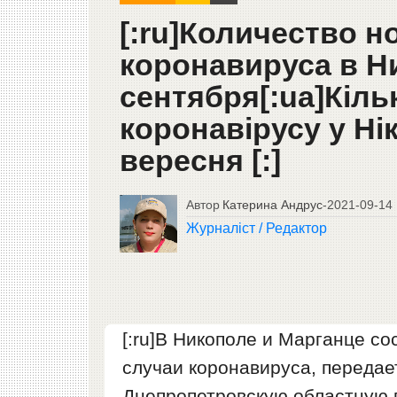
[:ru]Количество 
коронавируса в Н
сентября[:ua]Кіль
коронавірусу у Нік
вересня [:]
Автор
Катерина Андрус
-
2021-09-14
Журналіст / Редактор
[:ru]В Никополе и Марганце с
случаи коронавируса, переда
Днепропетровскую областную 