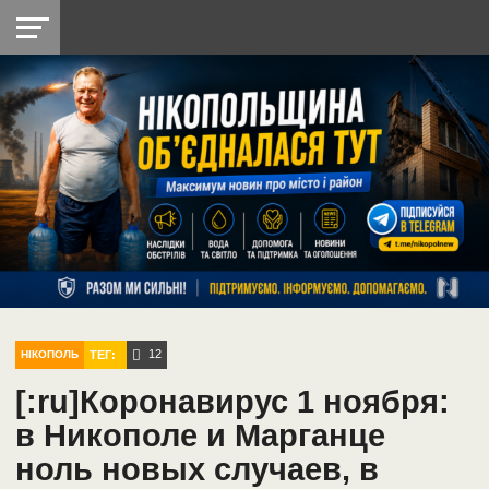
НІКОПОЛЬ
РАДІО
РАЙОН
СІЧЕСЛАВСЬКА
УКРАЇНА
РЕТРО
ЛАЙТ
УКРАЇНА
ДОПОМОГА
НІКОПОЛЬ
12
ТЕГ:
НІКОПОЛЬ
[:ru]Коронавирус 1 ноября:
в Никополе и Марганце
ноль новых случаев, в