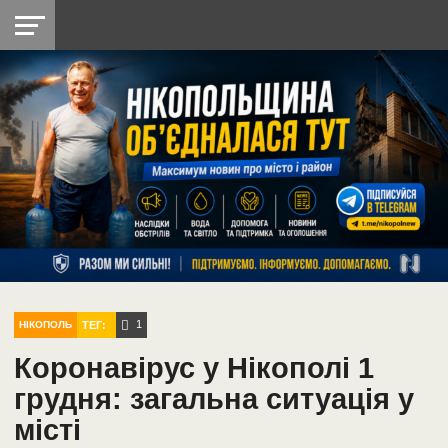
НІКОПОЛЬ
РАДІО
РАЙОН
СІЧЕСЛАВСЬКА
УКРАЇНА
РЕТРО
ЛАЙТ
УКРАЇНА
ДОПОМОГА
НІКОПОЛЬ
1
ТЕГ:
НІКОПОЛЬ
Коронавірус у Нікополі 1
грудня: загальна ситуація у
місті