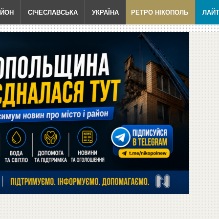
АЙОН
СІЧЕСЛАВСЬКА
УКРАЇНА
РЕТРО НІКОПОЛЬ
ЛАЙ