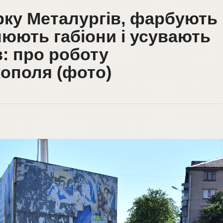
рку Металургів, фарбують
юють габіони і усувають
в: про роботу
кополя (фото)