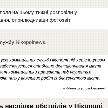
поля на цьому тижні розповіли у
равня, оприлюднивши фотозвіт.
службу
Nikopolnews
.
й усіх комунальних служб Нікополя під керівництвом
забезпечується стабільне функціонування міста
тижня комунальники працюють над усуненням
нуючи низку важливих робіт із благоустрою міста,
– йдеться у повідомленні
 наслідки обстрілів у Нікополі