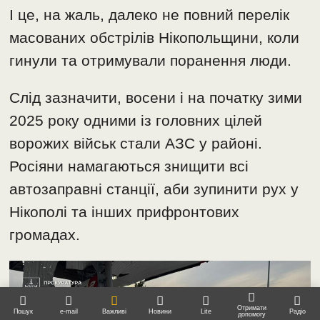
І це, на жаль, далеко не повний перелік
масованих обстрілів Нікопольщини, коли
гинули та отримували поранення люди.
Слід зазначити, восени і на початку зими
2025 року одними із головних цілей
ворожих військ стали АЗС у районі.
Росіяни намагаються знищити всі
автозаправні станції, аби зупинити рух у
Нікополі та інших прифронтових
громадах.
Отримати
Пошук
e-mail
Важливі
Новини
Lite
Радіо
допомогу