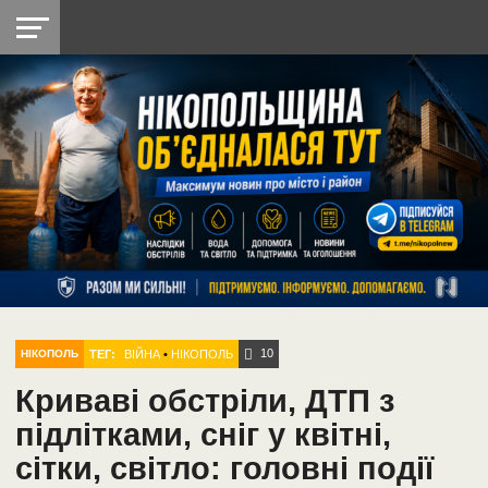
НІКОПОЛЬ
РАДІО
РАЙОН
СІЧЕСЛАВСЬКА
УКРАЇНА
РЕТРО
ЛАЙТ
УКРАЇНА
ДОПОМОГА
НІКОПОЛЬ
10
ТЕГ:
ВІЙНА
•
НІКОПОЛЬ
НІКОПОЛЬ
Криваві обстріли, ДТП з
підлітками, сніг у квітні,
сітки, світло: головні події