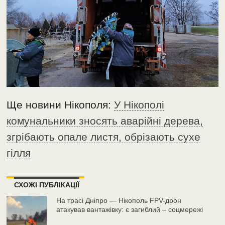
Ще новини Нікополя:
У Нікополі
комунальники зносять аварійні дерева,
згрібають опале листя, обрізають сухе
гілля
СХОЖІ ПУБЛІКАЦІЇ
На трасі Дніпро — Нікополь FPV-дрон
атакував вантажівку: є загиблий – соцмережі