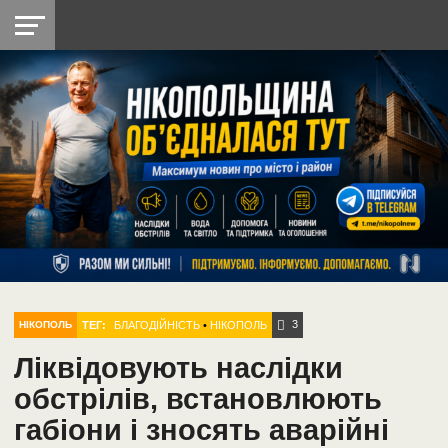
НІКОПОЛЬ
РАДІО
РАЙОН
СІЧЕСЛАВСЬКА
УКРАЇНА
РЕТРО
ЛАЙТ
УКРАЇНА
ДОПОМОГА
НІКОПОЛЬ
3
ТЕГ:
БЛАГОДІЙНІСТЬ
•
НІКОПОЛЬ
НІКОПОЛЬ
Ліквідовують наслідки
обстрілів, встановлюють
габіони і зносять аварійні