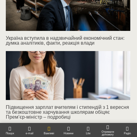
Україна вступила в надзвичайний економічний стан:
думка аналітиків, факти, реакція влади
Підвищення зарплат вчителям і стипендій з 1 вересня
та безкоштовне харчування школярам обіцяє
Прем’єр-міністр – подробиці
Джерело:
Національна служба новин
Отримати
Пошук
e-mail
Важливі
Новини
Lite
Радіо
допомогу