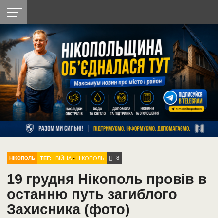
НІКОПОЛЬ
РАДІО
РАЙОН
СІЧЕСЛАВСЬКА
УКРАЇНА
РЕТРО
ЛАЙТ
УКРАЇНА
ДОПОМОГА
НІКОПОЛЬ
8
ТЕГ:
ВІЙНА
•
НІКОПОЛЬ
НІКОПОЛЬ
19 грудня Нікополь провів в
останню путь загиблого
Захисника (фото)