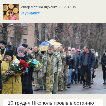
Автор
Марина Щученко
-
2023-12-19
Журналіст
19 грудня Нікополь провів в останню