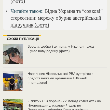
(фото)
Читайте також:
Бідна Україна та “совкові”
стереотипи: мережу обурив австрійський
підручник (фото)
СХОЖІ ПУБЛІКАЦІЇ
Весела, добра і активна: у Нікополі такса
шукає нову родину (фото)
Начальник Нікопольської РВА зустрівся з
представниками організації Hilfswerk
International
2 вбитих і 13 поранених: понад сотня атак на
Нікопольщину, жахливий удар по
Павлограду, обстріли Синельниківщини –