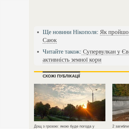
Ще новини Нікополя:
Як пройшов
Саюк
Читайте також:
Супервулкан у Євр
активність земної кори
СХОЖІ ПУБЛІКАЦІЇ
Дощ з грозою: якою буде погода у
2 загибли