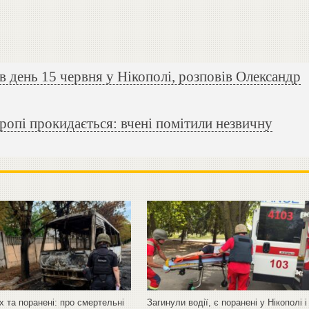
 день 15 червня у Нікополі, розповів Олександр
опі прокидається: вчені помітили незвичну
х та поранені: про смертельні
Загинули водії, є поранені у Нікополі і