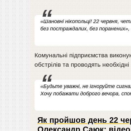
«Шановні нікопольці! 22 червня, чет
без постраждалих, без поранених»,
Комунальні підприємства виконую
обстрілів та проводять необхідн
«Будьте уважні, не ігноруйте сигна
Хочу побажати доброго вечора, спокі
Як пройшов день 22 чер
Олександр Саюк: відео