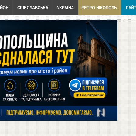
АЙОН
СІЧЕСЛАВСЬКА
УКРАЇНА
РЕТРО НІКОПОЛЬ
ЛАЙ